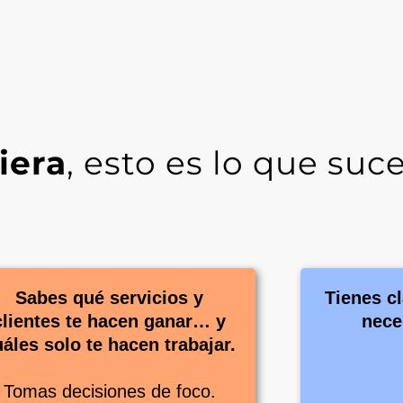
iera
, esto es lo que su
Sabes qué servicios y
Tienes cl
clientes te hacen ganar… y
nece
uáles solo te hacen trabajar.
Tomas decisiones de foco.