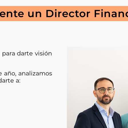
nte un Director Finan
 para darte visión
de año, analizamos
arte a: