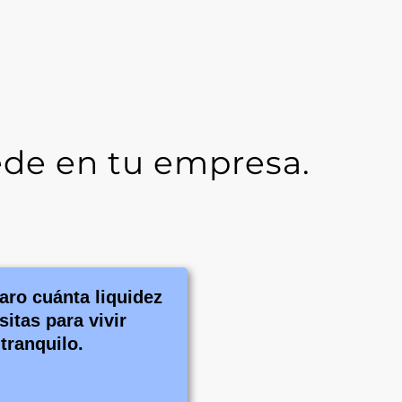
cede en tu empresa.
aro cuánta liquidez
sitas para vivir
tranquilo.