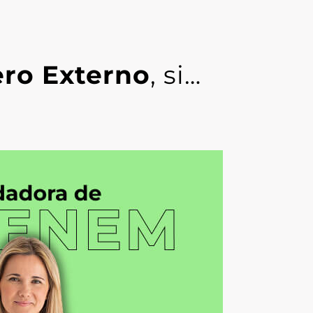
ero Externo
, si…