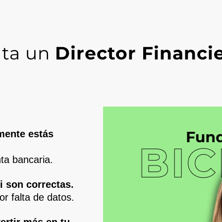
ita un
Director Financi
mente estás
ta bancaria.
i son correctas.
or falta de datos.
ertir más en tu