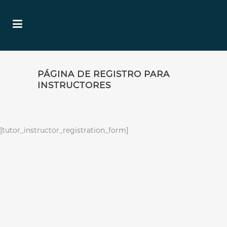
PÁGINA DE REGISTRO PARA
INSTRUCTORES
[tutor_instructor_registration_form]